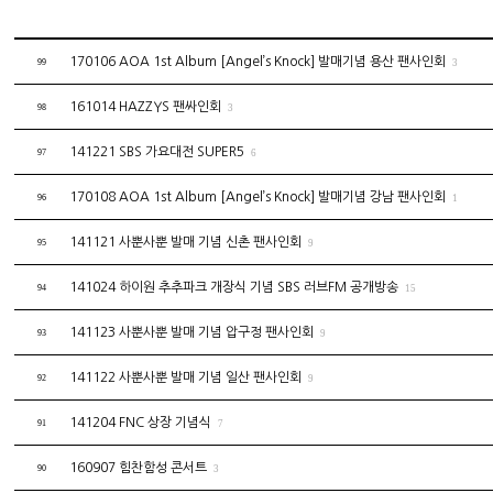
170106 AOA 1st Album [Angel’s Knock] 발매기념 용산 팬사인회
99
3
161014 HAZZYS 팬싸인회
98
3
141221 SBS 가요대전 SUPER5
97
6
170108 AOA 1st Album [Angel’s Knock] 발매기념 강남 팬사인회
96
1
141121 사뿐사뿐 발매 기념 신촌 팬사인회
95
9
141024 하이원 추추파크 개장식 기념 SBS 러브FM 공개방송
94
15
141123 사뿐사뿐 발매 기념 압구정 팬사인회
93
9
141122 사뿐사뿐 발매 기념 일산 팬사인회
92
9
141204 FNC 상장 기념식
91
7
160907 힘찬함성 콘서트
90
3