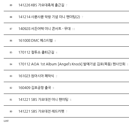
141226 KBS 가요대축제 출근길
89
7
141214 사뿐사뿐 막방 기념 미니 팬미팅(2)
88
7
140928 서든어택 미니 콘서트 - 무대
87
11
161008 DMC 페스티벌
86
4
170112 컬투쇼 출퇴근길
85
4
170112 AOA 1st Album [Angel’s Knock] 발매기념 김포(목동) 팬사인회
84
1
161023 원아시아 폐막식
83
2
160409 김포공항 출국
82
9
141221 SBS 가요대전 미니 팬미팅
81
6
141221 SBS 가요대전 레드카펫
80
7
LIST