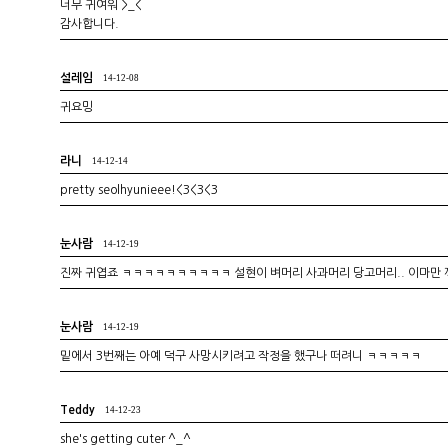
너무 귀여워 >_<
감사합니다.
설레임
14-12-08
귀요밍
라니
14-12-14
pretty seolhyunieee!<3<3<3
눈사람
14-12-19
진짜 귀엽죠 ㅋㅋㅋㅋㅋㅋㅋㅋㅋㅋ 설현이 벼머리 사과머리 당고머리.. 이마만 까
눈사람
14-12-19
밑에서 3번째는 아예 덕구 사망시키려고 작정을 했구나 떠려니 ㅋㅋㅋㅋㅋ
Teddy
14-12-23
she's getting cuter ^_^