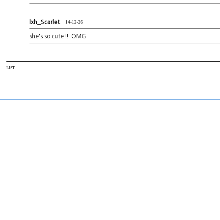
lxh_Scarlet
14-12-26
she's so cute!!!OMG
LIST