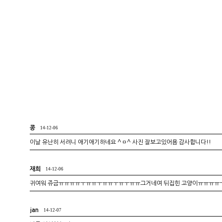
콩
14-12-06
이날 유난히 서려니 애기애기하네요 ^ㅁ^ 사진 잘보고있어욤 감사합니다!!
재희
14-12-06
귀여워 쥬금ㅠㅠㅠㅠㅜㅠㅠㅜㅠㅠㅜㅠㅜㅠㅠ그거네여 뒤집힌 고양이ㅠㅠㅠㅠㅜㅠ
jan
14-12-07