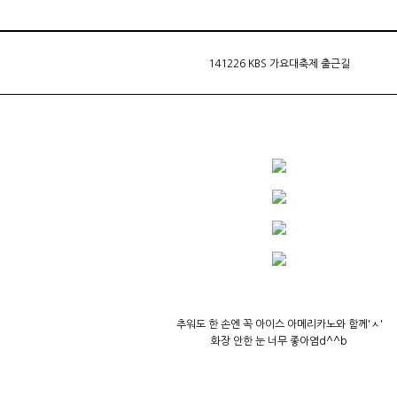
141226 KBS 가요대축제 출근길
추워도 한 손엔 꼭 아이스 아메리카노와 함께'ㅅ'
화장 안한 눈 너무 좋아염d^^b