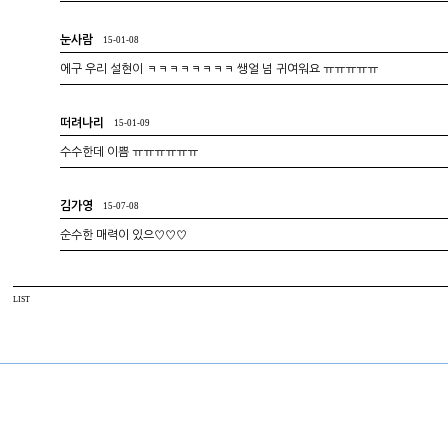
눈사람
15-01-08
에구 우리 설현이 ㅋㅋㅋㅋㅋㅋㅋㅋ 쌩얼 넘 귀여워요 ㅠㅠㅠㅠㅠ
떠려나리
15-01-09
수수한데 이쁨 ㅠㅠㅠㅠㅠㅠ
김가영
15-07-08
순수한 매력이 있으♡♡♡
LIST