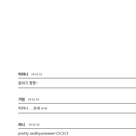
떠려니
14-12-12
분위기 짱짱~
기린
14-12-14
떠려나....조녜 ㅠㅠ
라니
14-12-14
pretty seolhyunieeee!<3<3<3