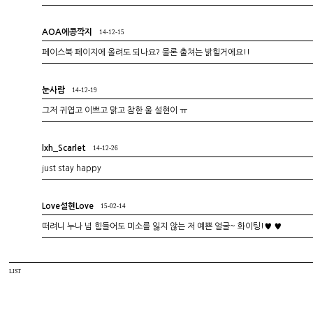
AOA에콩깍지
14-12-15
페이스북 페이지에 올려도 되나요? 물론 출쳐는 밝힐거에요!!
눈사람
14-12-19
그저 귀엽고 이쁘고 맑고 참한 울 설현이 ㅠ
lxh_Scarlet
14-12-26
just stay happy
Love설현Love
15-02-14
떠려니 누나 넘 힘들어도 미소를 잃지 않는 저 예쁜 얼굴~ 화이팅!♥ ♥
LIST