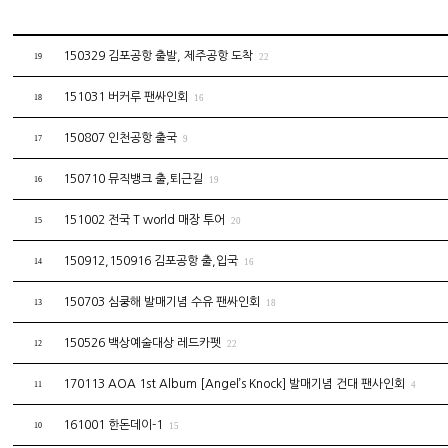
150329 김포공항 출발, 제주공항 도착
19
22
151031 버커루 팬싸인회
18
16
150807 인천공항 출국
17
9
150710 뮤직뱅크 출,퇴근길
16
19
151002 전국 T world 매장 투어
15
20
150912,150916 김포공항 출,입국
14
16
150703 심쿵해 발매기념 수유 팬싸인회
13
18
150526 백상예술대상 레드카펫
12
22
170113 AOA 1st Album [Angel’s Knock] 발매기념 건대 팬사인회
11
4
161001 한돈데이-1
10
15