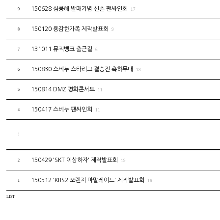
150628 심쿵해 발매기념 신촌 팬싸인회
9
17
150120 용감한가족 제작발표회
8
9
131011 뮤직뱅크 출근길
7
6
150830 스베누 스타리그 결승전 축하무대
6
18
150814 DMZ 평화콘서트
5
11
150417 스베누 팬싸인회
4
11
!
150429 'SKT 이상하자' 제작발표회
2
19
150512 'KBS2 오렌지 마말레이드' 제작발표회
1
16
LIST