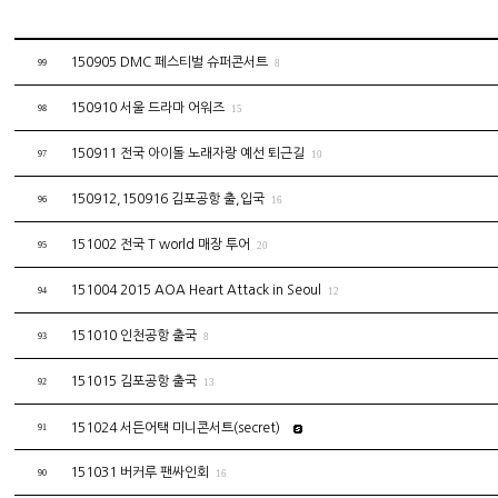
150905 DMC 페스티벌 슈퍼콘서트
99
8
150910 서울 드라마 어워즈
98
15
150911 전국 아이돌 노래자랑 예선 퇴근길
97
10
150912,150916 김포공항 출,입국
96
16
151002 전국 T world 매장 투어
95
20
151004 2015 AOA Heart Attack in Seoul
94
12
151010 인천공항 출국
93
8
151015 김포공항 출국
92
13
151024 서든어택 미니콘서트(secret)
91
151031 버커루 팬싸인회
90
16