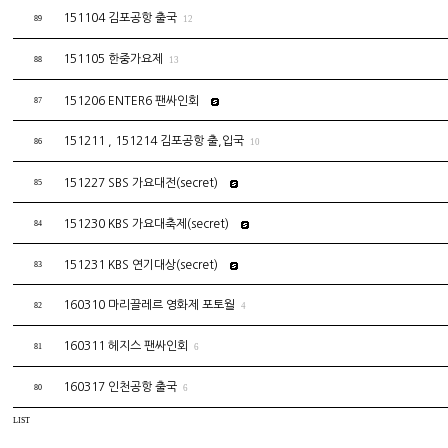
151104 김포공항 출국
89
12
151105 한중가요제
88
13
151206 ENTER6 팬싸인회
87
151211 , 151214 김포공항 출,입국
86
10
151227 SBS 가요대전(secret)
85
151230 KBS 가요대축제(secret)
84
151231 KBS 연기대상(secret)
83
160310 마리끌레르 영화제 포토월
82
4
160311 헤지스 팬싸인회
81
6
160317 인천공항 출국
80
6
LIST