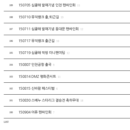
150705 심쿵해 발매기념 인천 팬싸인회
109
15
150710 뮤직뱅크 출,퇴근길
108
19
150711 심쿵해 발매기념 동대문 팬싸인회
107
12
150717 뮤직뱅크 출근길
106
10
150719 심쿵해 막방 미니팬미팅
105
12
150807 인천공항 출국
104
9
150814 DMZ 평화콘서트
103
11
150815 신바람 페스티벌
102
6
150830 스베누 스타리그 결승전 축하무대
101
18
150904 어퓨 팬싸인회
100
7
LIST