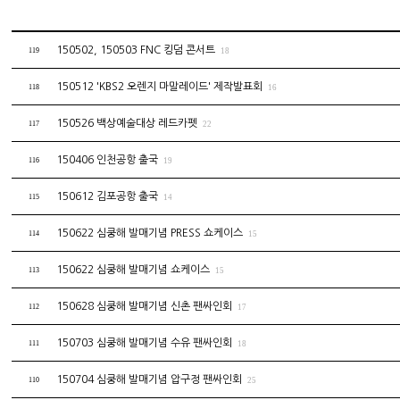
150502, 150503 FNC 킹덤 콘서트
119
18
150512 'KBS2 오렌지 마말레이드' 제작발표회
118
16
150526 백상예술대상 레드카펫
117
22
150406 인천공항 출국
116
19
150612 김포공항 출국
115
14
150622 심쿵해 발매기념 PRESS 쇼케이스
114
15
150622 심쿵해 발매기념 쇼케이스
113
15
150628 심쿵해 발매기념 신촌 팬싸인회
112
17
150703 심쿵해 발매기념 수유 팬싸인회
111
18
150704 심쿵해 발매기념 압구정 팬싸인회
110
25