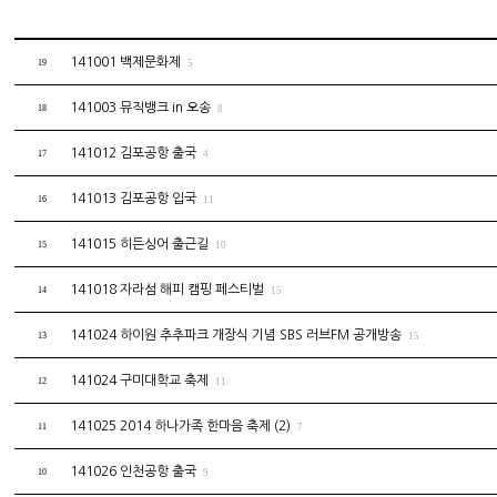
141001 백제문화제
19
5
141003 뮤직뱅크 in 오송
18
8
141012 김포공항 출국
17
4
141013 김포공항 입국
16
11
141015 히든싱어 출근길
15
10
141018 자라섬 해피 캠핑 페스티벌
14
15
141024 하이원 추추파크 개장식 기념 SBS 러브FM 공개방송
13
15
141024 구미대학교 축제
12
11
141025 2014 하나가족 한마음 축제 (2)
11
7
141026 인천공항 출국
10
9