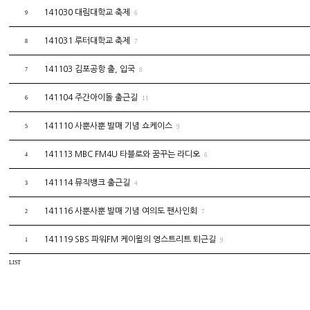
141030 대림대학교 축제
9
6
141031 루터대학교 축제
8
7
141103 김포공항 출, 입국
7
8
141104 주간아이돌 출근길
6
11
141110 사뿐사뿐 발매 기념 쇼케이스
5
9
141113 MBC FM4U 타블로와 꿈꾸는 라디오
4
6
141114 뮤직뱅크 출근길
3
4
141116 사뿐사뿐 발매 기념 여의도 팬사인회
2
7
141119 SBS 파워FM 케이윌의 영스트리트 퇴근길
1
9
LIST