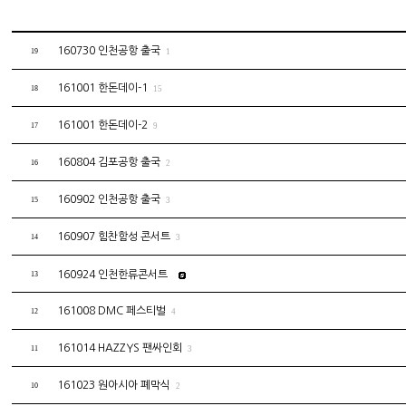
160730 인천공항 출국
19
1
161001 한돈데이-1
18
15
161001 한돈데이-2
17
9
160804 김포공항 출국
16
2
160902 인천공항 출국
15
3
160907 힘찬함성 콘서트
14
3
160924 인천한류콘서트
13
161008 DMC 페스티벌
12
4
161014 HAZZYS 팬싸인회
11
3
161023 원아시아 폐막식
10
2