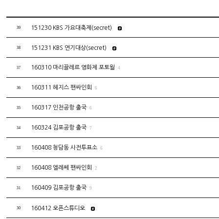
151230 KBS 가요대축제(secret)
39
151231 KBS 연기대상(secret)
38
160310 마리끌레르 영화제 포토월
37
4
160311 헤지스 팬싸인회
36
6
160317 인천공항 출국
35
6
160324 김포공항 출국
34
7
160408 청담동 사전투표소
33
6
160408 엘레쎄 팬싸인회
32
2
160409 김포공항 출국
31
9
160412 오픈스튜디오
30