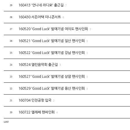
160413 '언니네 라디오' 출근길
29
7
160430 서든어택 미니콘서트
28
6
160520 'Good Luck' 발매기념 여의도 팬사인회
27
2
160521 'Good Luck' 발매기념 일산 팬사인회
26
1
160522 'Good Luck' 발매기념 강남 팬사인회
25
1
160524 열린음악회 출근길
24
3
160527 'Good Luck' 발매기념 상암 팬사인회
23
1
160529 'Good Luck' 발매기념 용산 팬사인회
22
1
160704 인천공항 입국
21
2
160722 엘레쎄 팬싸인회
20
4
LIST