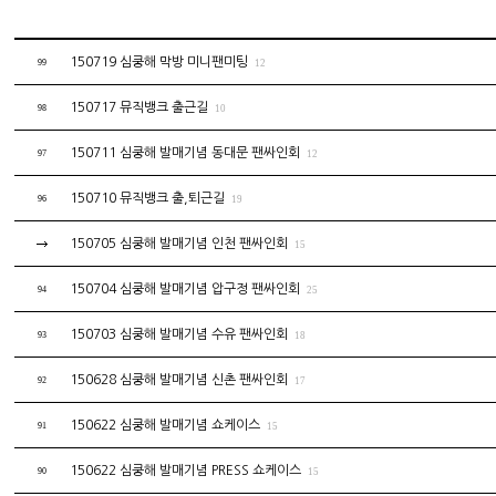
150719 심쿵해 막방 미니팬미팅
99
12
150717 뮤직뱅크 출근길
98
10
150711 심쿵해 발매기념 동대문 팬싸인회
97
12
150710 뮤직뱅크 출,퇴근길
96
19
150705 심쿵해 발매기념 인천 팬싸인회
15
150704 심쿵해 발매기념 압구정 팬싸인회
94
25
150703 심쿵해 발매기념 수유 팬싸인회
93
18
150628 심쿵해 발매기념 신촌 팬싸인회
92
17
150622 심쿵해 발매기념 쇼케이스
91
15
150622 심쿵해 발매기념 PRESS 쇼케이스
90
15