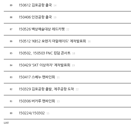
150612 김포공항 출국
89
14
150406 인천공항 출국
88
19
150526 백상예술대상 레드카펫
87
22
150512 'KBS2 오렌지 마말레이드' 제작발표회
86
16
150502, 150503 FNC 킹덤 콘서트
85
18
150429 'SKT 이상하자' 제작발표회
84
19
150417 스베누 팬싸인회
83
11
150329 김포공항 출발, 제주공항 도착
82
22
150306 버커루 팬싸인회
81
13
150224/150302
80
15
LIST