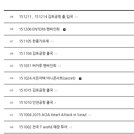
151211 , 151214 김포공항 출,입국
119
10
151206 ENTER6 팬싸인회
118
151105 한중가요제
117
13
151104 김포공항 출국
116
12
151031 버커루 팬싸인회
115
16
151024 서든어택 미니콘서트(secret)
114
151015 김포공항 출국
113
13
151010 인천공항 출국
112
8
151004 2015 AOA Heart Attack in Seoul
111
12
151002 전국 T world 매장 투어
110
20