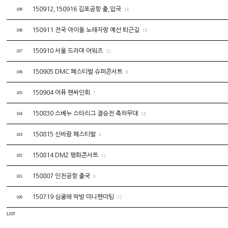
150912,150916 김포공항 출,입국
109
16
150911 전국 아이돌 노래자랑 예선 퇴근길
108
10
150910 서울 드라마 어워즈
107
15
150905 DMC 페스티벌 슈퍼콘서트
106
8
150904 어퓨 팬싸인회
105
7
150830 스베누 스타리그 결승전 축하무대
104
18
150815 신바람 페스티벌
103
6
150814 DMZ 평화콘서트
102
11
150807 인천공항 출국
101
9
150719 심쿵해 막방 미니팬미팅
100
12
LIST