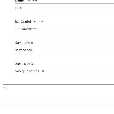
Darrien
14-10-31
cute
lxh_Scarlet
14-12-26
~~~Kawaii~~~
Sam
15-05-18
she's so cool!
Xavi
15-10-12
Seolhyun so cute!!!!
LIST