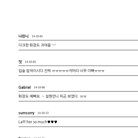
나린니
14-10-05
다크한 화장도 귀여움 '~'
잇
14-10-05
입술 씹덕이시다 진짜 ㅠㅠㅠㅠㅠ저머리 너무 이뻐ㅠㅠㅠ
Gabriel
14-10-06
화장도 예뻐요. ~ 설현언니 피곤 보였다. ㅠㅠ
sumsorry
14-10-13
Laff her so much♥♥♥