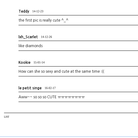
Teddy
14-12-23
the first pic is really cute ^_^
lxh_Scarlet
14-12-26
like diamonds
Kookie
15-01-14
How can she so sexy and cute at the same time :((
le petit singe
16-02-17
Aww~~ so so so CUTE ㅠㅠㅠㅠㅠㅠㅠㅠ
LIST