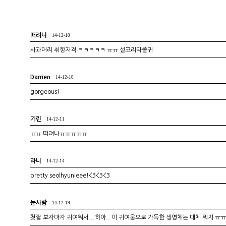
떠려니
14-12-10
사과머리 취향저격 ㅋㅋㅋㅋㅋ ㅠㅠ 설코리타졸귀
Darrien
14-12-10
gorgeous!
기린
14-12-11
ㅠㅠ 떠려나ㅠㅠㅠㅠㅠ
라니
14-12-14
pretty seolhyunieee!<3<3<3
눈사람
14-12-19
첫짤 보자마자 귀여워서...하아.. 이 귀여움으로 가득한 생명체는 대체 뭐지 ㅠ