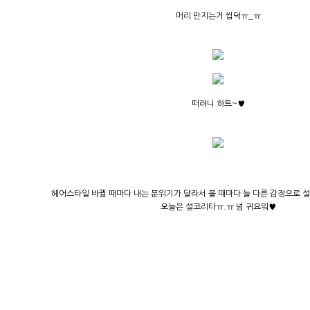
머리 만지는거 씹덕ㅠ_ㅠ
떠려니 하트~♥
헤어스타일 바뀔 때마다 내는 분위기가 달라서 볼 때마다 늘 다른 감정으로 설
오늘은 설코리타ㅠ.ㅠ 넘 귀요워♥