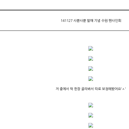
141127 사뿐사뿐 발매 기념 수원 팬사인회
저 중에서 딱 한장 골라봐서 따로 보정해봤어요'ㅅ'