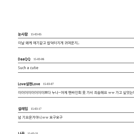
눈사람
15-03-05
이날 왜케 애기같고 씹덕터지게 귀여운지;;
DaaQQ
15-03-06
Such a cutie
Love설현Love
15-03-07
이이이이이이이이쁘다 누나~어제 팬싸인회 못 가서 죄송해요 ㅠㅠ 가고 싶엇는디..
설레임
15-03-17
넘 기요운거아니ㅠㅠ 오구오구
나꾸
15-03-31