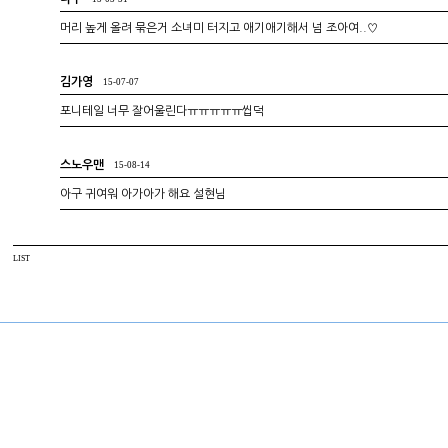
머리 높게 올려 묶은거 소녀미 터지고 애기애기해서 넘 조아여..♡
김가영
15-07-07
포니테일 너무 잘어울린다ㅠㅠㅠㅠㅠ씹덕
스노우맨
15-08-14
아구 귀여워 아가아가 해요 설현님
LIST