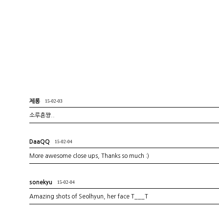
제롱
15-02-03
소루횬쨩..
DaaQQ
15-02-04
More awesome close ups, Thanks so much :)
sonekyu
15-02-04
Amazing shots of Seolhyun, her face T___T