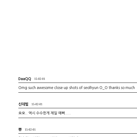
DaaQQ
15-02-01
Omg such awesome close up shots of seolhyun O_O thanks so much
신데빌
15-02-01
오오.. 역시 수수한게 제일 예뻐.....
쀼
15-02-01