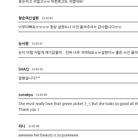
청순하고 귀엽고ㅠㅠ 바뀐로고도 귀엽네요!
청순여신설현
15-02-01
너무이뻐요ㅠㅠㅠㅠ 항상 설현누나 사진 올려주셔서 감사합니다ㅠㅠ
눈사람
15-02-01
눈이 어쩜 저렇게 애기같을까.. 진짜 너무 귀여워요ㅠㅠ설현이ㅠ 좋은 사진 올
SHAQ
15-02-02
잘봤습니다^^
sonekyu
15-02-04
She must really love that green jacket >_< But she looks so good all t
Thank you :)
라니
15-02-09
awwww her beauty is so pureeeee