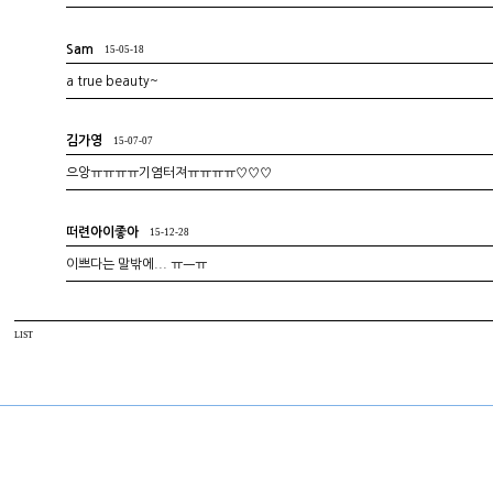
Sam
15-05-18
a true beauty~
김가영
15-07-07
으앙ㅠㅠㅠㅠ기염터져ㅠㅠㅠㅠ♡♡♡
떠련아이좋아
15-12-28
이쁘다는 말밖에... ㅠㅡㅠ
LIST