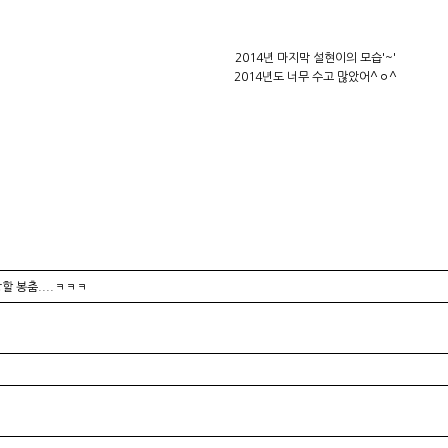
2014년 마지막 설현이의 모습'~'
2014년도 너무 수고 많았어^ㅇ^
할 봉춤....ㅋㅋㅋ