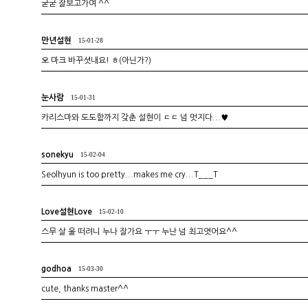
굳굳 잘보고가여 ^^
만년설현
15-01-28
오 마크 바꾸셧내요! ㅎ(아닌가?)
눈사람
15-01-31
카리스마와 도도함까지 갖춘 설현이 ㄷㄷ 넘 멋지다...♥
sonekyu
15-02-04
Seolhyun is too pretty...makes me cry...T___T
Love설현Love
15-02-10
스무 살 울 떠려니 누나 잘가요 ㅜㅜ 누난 넘 최고엿어요^^
godhoa
15-03-30
cute, thanks master^^