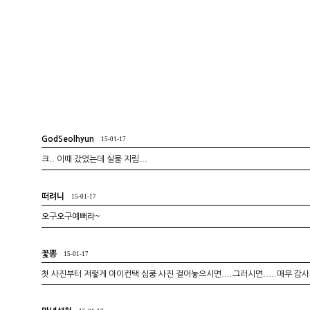
GodSeolhyun
15-01-17
크.. 이때 갔었는데 실물 지림...
떠려니
15-01-17
오구오구예뻐라~
꽃뽕
15-01-17
첫 사진부터 저렇게 아이컨택 심쿵 사진 걸어놓으시면....그러시면.....매우 감사