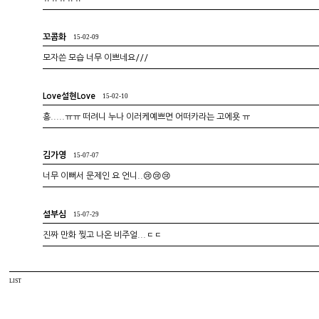
꼬콤화
15-02-09
모자쓴 모습 너무 이쁘네요///
Love설현Love
15-02-10
흥.....ㅠㅠ 떠려니 누나 이러케예쁘면 어떠카라는 고에욧 ㅠ
김가영
15-07-07
너무 이뻐서 문제인 요 언니..😢😢😢
설부심
15-07-29
진짜 만화 찢고 나온 비주얼...ㄷㄷ
LIST