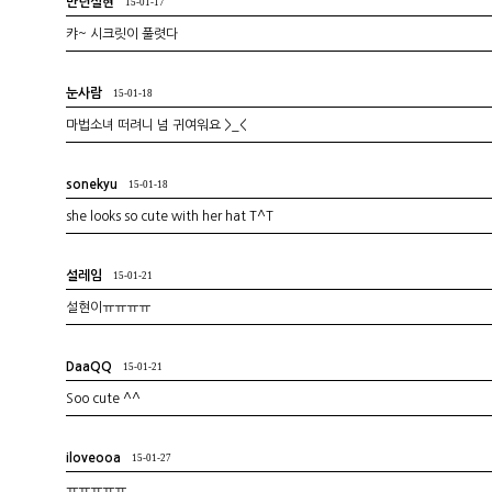
만년설현
15-01-17
캬~ 시크릿이 풀렷다
눈사람
15-01-18
마법소녀 떠려니 넘 귀여워요 >_<
sonekyu
15-01-18
she looks so cute with her hat T^T
설레임
15-01-21
설현이ㅠㅠㅠㅠ
DaaQQ
15-01-21
Soo cute ^^
iloveooa
15-01-27
ㅠㅠㅠㅠㅠ