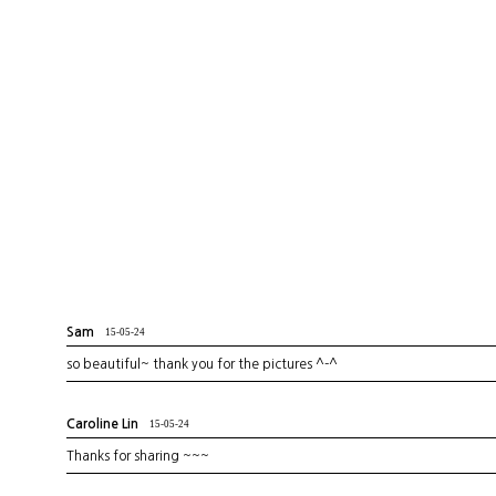
Sam
15-05-24
so beautiful~ thank you for the pictures ^-^
Caroline Lin
15-05-24
Thanks for sharing ~~~