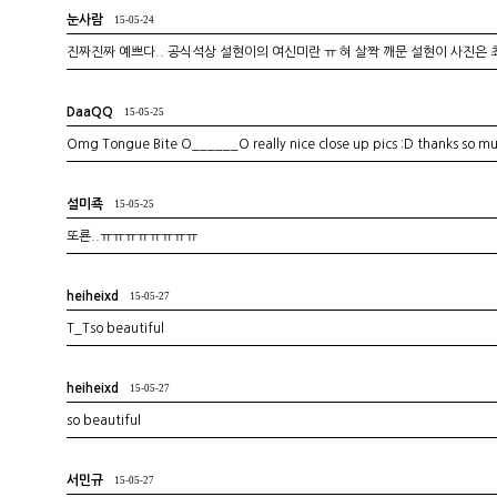
눈사람
15-05-24
진짜진짜 예쁘다.. 공식석상 설현이의 여신미란 ㅠ 혀 살짝 깨문 설현이 사진은
DaaQQ
15-05-25
Omg Tongue Bite O______O really nice close up pics :D thanks so m
설미죡
15-05-25
또룐..ㅠㅠㅠㅠㅠㅠㅠㅠ
heiheixd
15-05-27
T_Tso beautiful
heiheixd
15-05-27
so beautiful
서민규
15-05-27