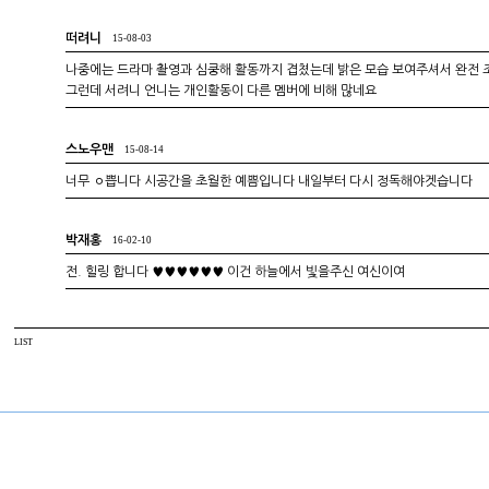
떠려니
15-08-03
나중에는 드라마 촬영과 심쿵해 활동까지 겹쳤는데 밝은 모습 보여주셔서 완전 
그런데 서려니 언니는 개인활동이 다른 멤버에 비해 많네요
스노우맨
15-08-14
너무 ㅇ쁩니다 시공간을 초월한 예쁨입니다 내일부터 다시 정독해야겟습니다
박재홍
16-02-10
전. 힐링 합니다 ♥♥♥♥♥♥ 이건 하늘에서 빛을주신 여신이여
LIST