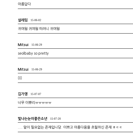
아름답다
설레임
15-06-02
귀여웡 귀여웡 떠려니 귀여웡
Mitsui
15-06-29
seolbaby so pretty
Mitsui
15-06-29
❤️‍💋‍
김가영
15-07-07
너무 이쀼리ㅠㅠㅠㅠㅠ
빛나는눈이좋은소년
15-07-20
.... 말이 필요없는 존재입니당. 이쁘고 아름다움을 초월하신 존재 ㅎㄷㄷ