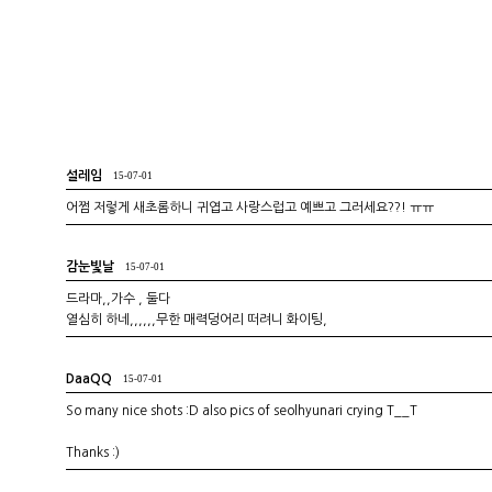
설레임
15-07-01
어쩜 저렇게 새초롬하니 귀엽고 사랑스럽고 예쁘고 그러세요??! ㅠㅠ
감눈빛날
15-07-01
드라마,,가수 , 둘다
열심히 하네,,,,,,무한 매력덩어리 떠려니 화이팅,
DaaQQ
15-07-01
So many nice shots :D also pics of seolhyunari crying T__T
Thanks :)