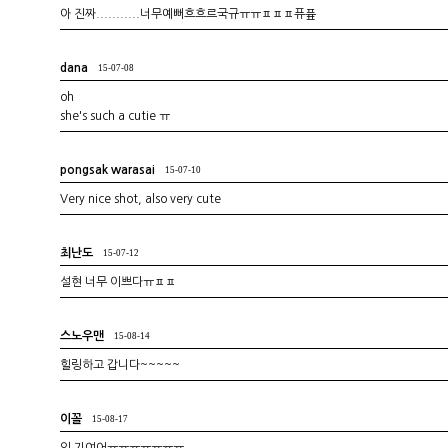
아 진짜...........너무예뻐흐흐르국규ㅠㅠㅍㅍㅍ퓨픂
dana
15-07-08
oh
she's such a cutie ㅠ
pongsak warasai
15-07-10
Very nice shot, also very cute
최난도
15-07-12
설현 너무 이쁘다ㅠㅍㅍ
스노우맨
15-08-14
힐링하고 갑니다~~~~~``
이꼴
15-08-17