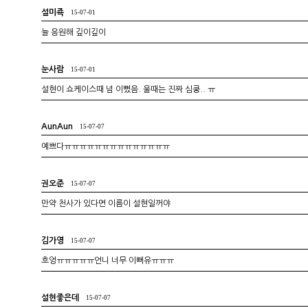
설미죡
15-07-01
늘 응원해 깊이깊이
눈사람
15-07-01
설현이 쇼케이스때 넘 이뼜음. 울때는 진짜 심쿵.. ㅠ
AunAun
15-07-07
예쁘다ㅠㅠㅠㅠㅠㅠㅠㅠㅠㅠㅠㅠㅠㅠ
권오준
15-07-07
만약 천사가 있다면 이름이 설현일꺼야
김가영
15-07-07
흐엉ㅠㅠㅠㅠㅠ언니 너무 이뻐유ㅠㅠㅠ
설현좋은데
15-07-07