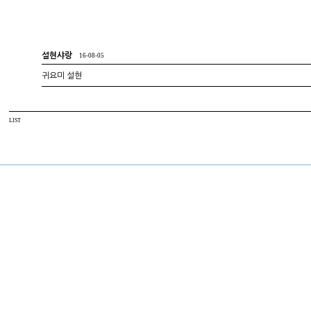
설현샤랑
16-08-05
귀요미 설현
LIST