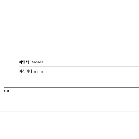
이민서
16-08-08
여신이다 ㅠㅠㅠ
LIST